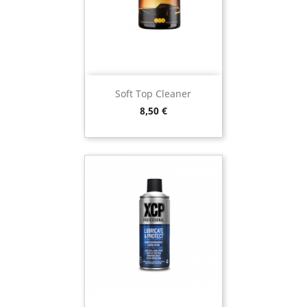
Soft Top Cleaner
Preço
8,50 €