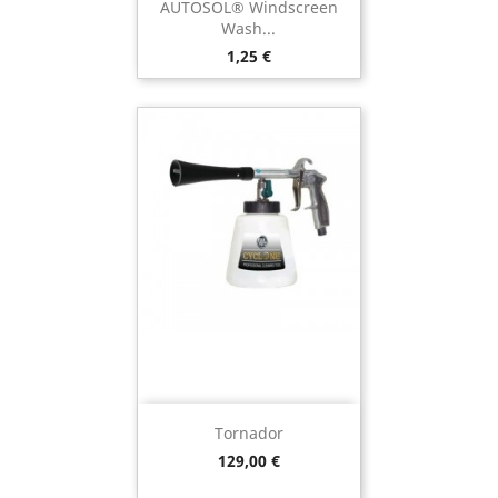
AUTOSOL® Windscreen
Wash...
Preço
1,25 €
Tornador
Preço
129,00 €