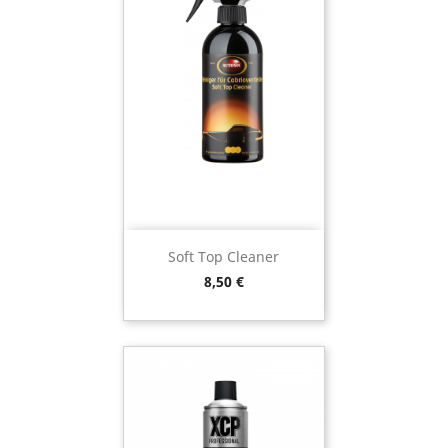
Soft Top Cleaner
Preço
8,50 €