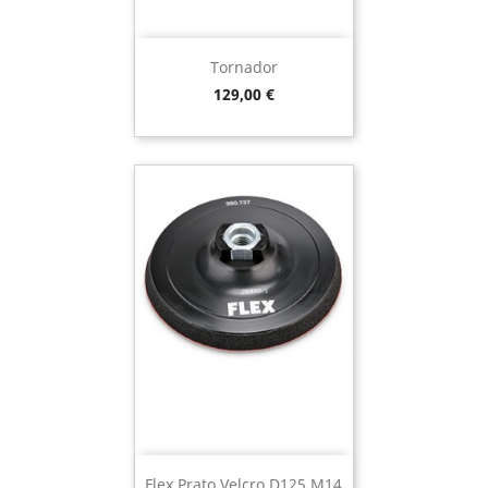
Tornador
Preço
129,00 €
Flex Prato Velcro D125 M14