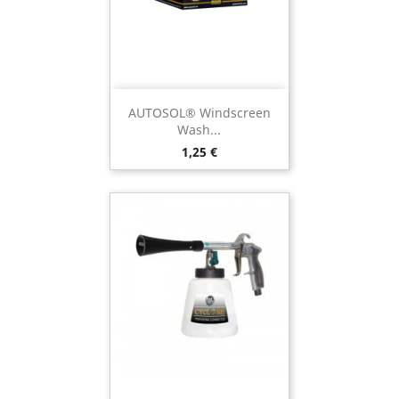
AUTOSOL® Windscreen
Wash...
Preço
1,25 €