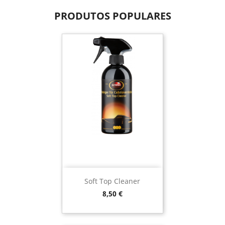
PRODUTOS POPULARES
Soft Top Cleaner
Preço
8,50 €