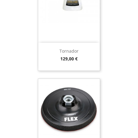
Tornador
Preço
129,00 €