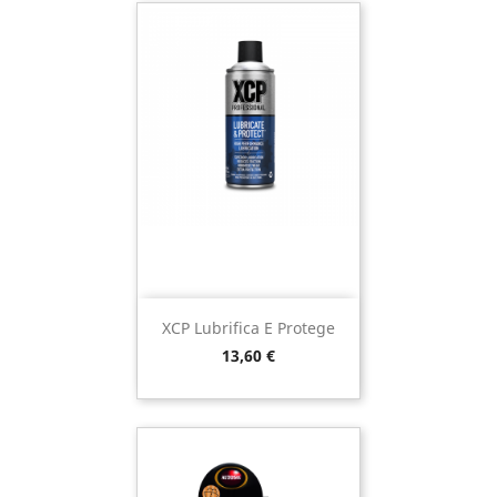
XCP Lubrifica E Protege
Preço
13,60 €