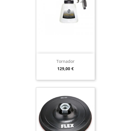
Tornador
Preço
129,00 €