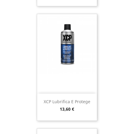
XCP Lubrifica E Protege
Preço
13,60 €