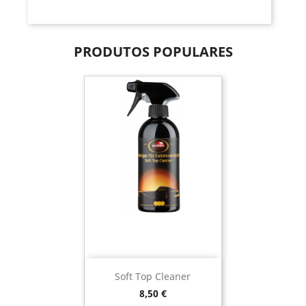
PRODUTOS POPULARES
Soft Top Cleaner
Preço
8,50 €