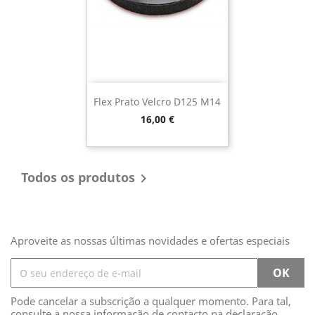
Flex Prato Velcro D125 M14
Preço
16,00 €
Todos os produtos

Aproveite as nossas últimas novidades e ofertas especiais
Pode cancelar a subscrição a qualquer momento. Para tal,
consulte a nossa informação de contacto na declaração