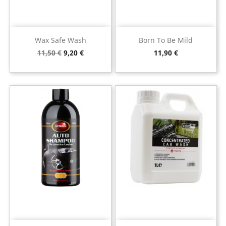
Wax Safe Wash
Born To Be Mild
Preço
Preço
Preço
11,50 €
9,20 €
11,90 €
normal