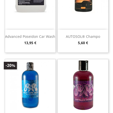
Advanced Poseidon Car Wash
AUTOSOL® Champo
Preço
Preço
13,95 €
5,60 €
-20%