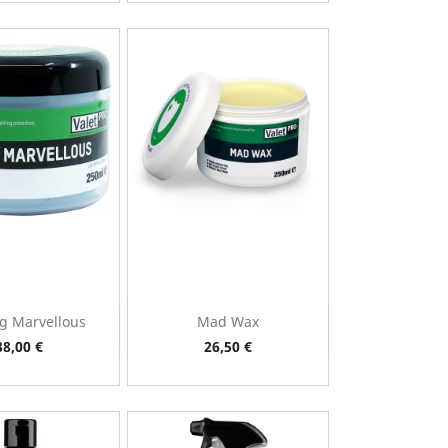
g Marvellous
Mad Wax
ista rápida
Vista rápida

Preço
Preço
38,00 €
26,50 €