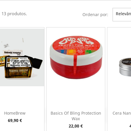
 13 produtos.
Relevân
Ordenar por:
HomeBrew
Basics Of Bling Protection
Cera Nan
Vista rápida
Vista rápida
V



Wax
Preço
69,90 €
Preço
22,00 €