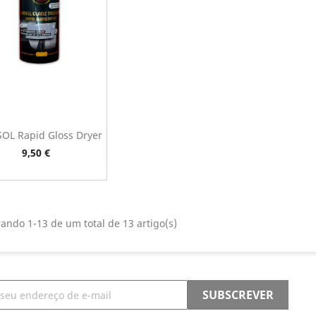
OL Rapid Gloss Dryer
Vista rápida

Preço
9,50 €
ando 1-13 de um total de 13 artigo(s)