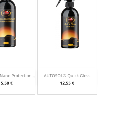
ano Protection...
AUTOSOL® Quick Gloss
ista rápida
Vista rápida

Preço
Preço
15,50 €
12,55 €