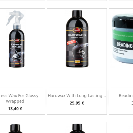
ress Wax For Glossy
Hardwax With Long Lasting...
Beadin
Vista rápida
Vista rápida
V



Wrapped
Preço
25,95 €
Preço
13,40 €