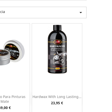
cia

o Para Pinturas
Hardwax With Long Lasting...
ista rápida
Vista rápida

Mate
Preço
23,95 €
Preço
49,00 €