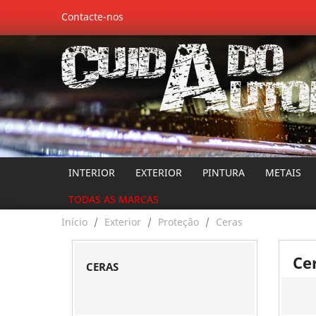
Contacte-nos
INTERIOR
EXTERIOR
PINTURA
METAIS
TODAS AS MARCAS
Início
Exterior
Proteção
Ceras
Ce
CERAS