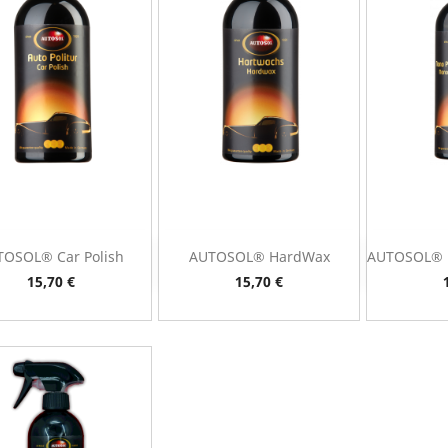
TOSOL® Car Polish
AUTOSOL® HardWax
AUTOSOL® N
Vista rápida
Vista rápida
V



Preço
Preço
15,70 €
15,70 €