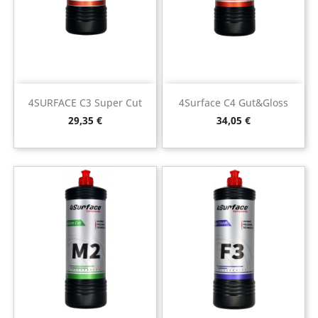
4SURFACE C3 Super Cut
4Surface C4 Gut&Gloss
Preço
Preço
29,35 €
34,05 €