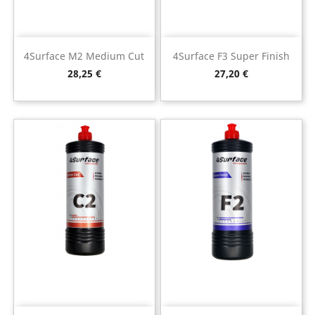
4Surface M2 Medium Cut
4Surface F3 Super Finish
Preço
Preço
28,25 €
27,20 €