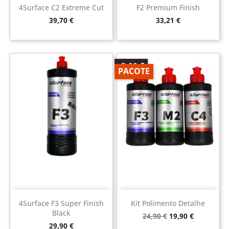
4Surface C2 Extreme Cut
F2 Premium Finish
Preço
Preço
39,70 €
33,21 €
-5,00 €
PACOTE
4Surface F3 Super Finish
Kit Polimento Detalhe
Black
Preço
Preço
24,90 €
19,90 €
normal
Preço
29,90 €