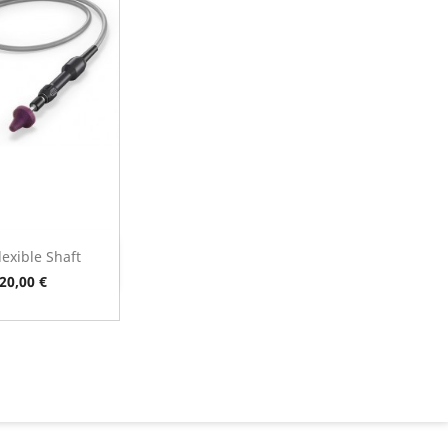
lexible Shaft
ista rápida
reço
20,00 €