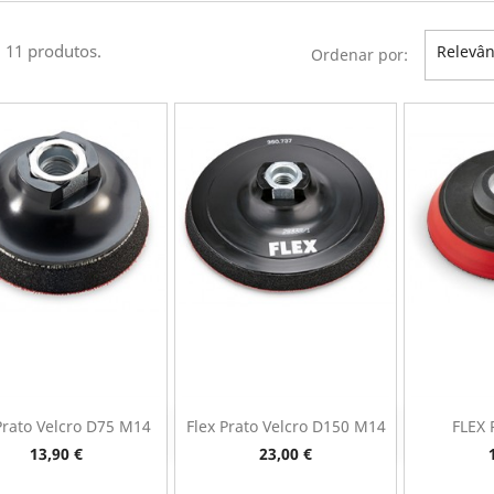
 11 produtos.
Relevân
Ordenar por:
Prato Velcro D75 M14
Flex Prato Velcro D150 M14
FLEX 
Vista rápida
Vista rápida
V



Preço
Preço
13,90 €
23,00 €