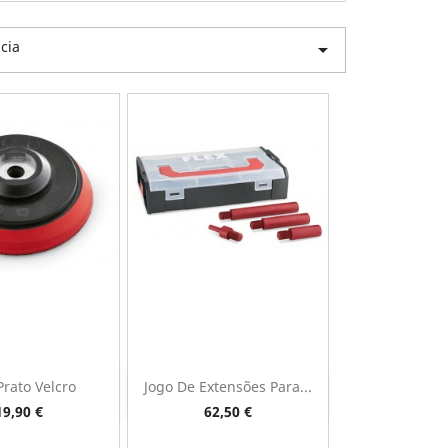
cia

Prato Velcro
Jogo De Extensões Para...
ista rápida
Vista rápida

Preço
Preço
19,90 €
62,50 €