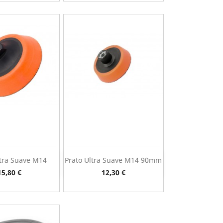
ltra Suave M14
Prato Ultra Suave M14 90mm
ista rápida
Vista rápida

Preço
Preço
15,80 €
12,30 €