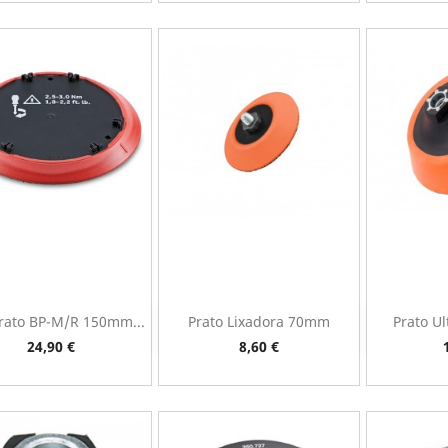
rato BP-M/R 150mm...
Prato Lixadora 70mm
Prato U
Vista rápida
Vista rápida
V



Preço
Preço
24,90 €
8,60 €