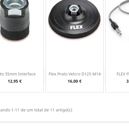
to 35mm Interface
Flex Prato Velcro D125 M14
FLEX F
Vista rápida
Vista rápida
V



Preço
Preço
P
12,95 €
16,00 €
3
ando 1-11 de um total de 11 artigo(s)