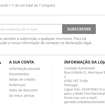
ando 1-7 de um total de 7 artigo(s)
e cancelar a subscrição a qualquer momento. Para tal,
sulte a nossa informação de contacto na declaração legal.
A
A SUA CONTA
INFORMAÇÃO DA LOJ
Cuidado Automovel
Informação pessoal
Rua Infante D. Henrique Ed
Encomendas
2
Notas de crédito
4785-187 Trofa
Endereços
Portugal
Ligue-nos:
252416942 (C
Vales de desconto
para a Rede Fixa Nacional
Os meus alertas
Envie-nos um e-mail:
geral@cuidadoautomovel