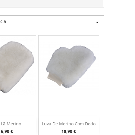
cia

 Lã Merino
Luva De Merino Com Dedo
ista rápida
Vista rápida

Preço
Preço
16,90 €
18,90 €