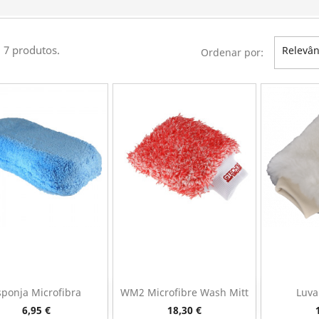
 7 produtos.
Relevân
Ordenar por:
sponja Microfibra
WM2 Microfibre Wash Mitt
Luva
Vista rápida
Vista rápida
V



Preço
Preço
6,95 €
18,30 €