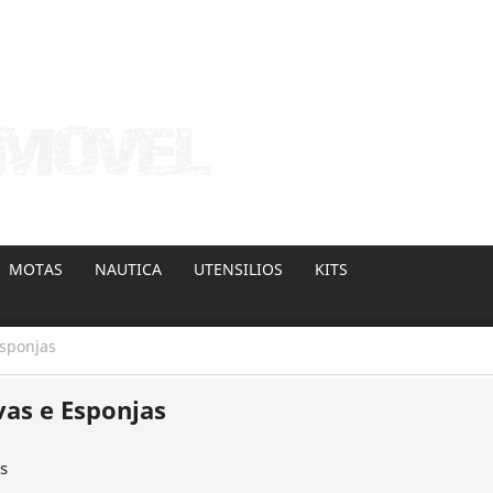

Ent
MOTAS
NAUTICA
UTENSILIOS
KITS
Esponjas
vas e Esponjas
s