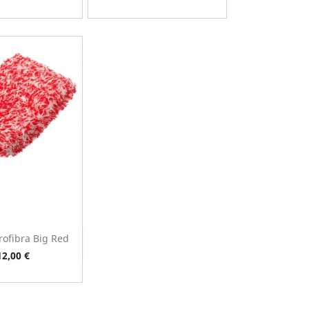
rofibra Big Red
ista rápida
Preço
12,00 €