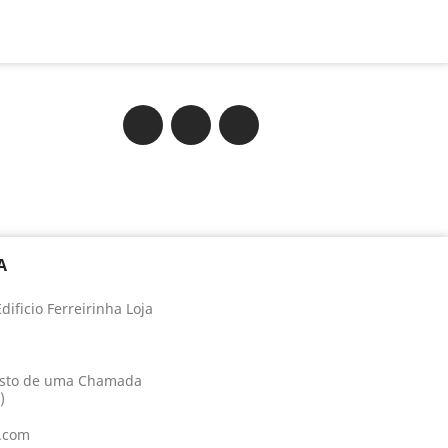
Facebook
Twitter
Instagram
A
ificio Ferreirinha Loja
usto de uma Chamada
)
.com