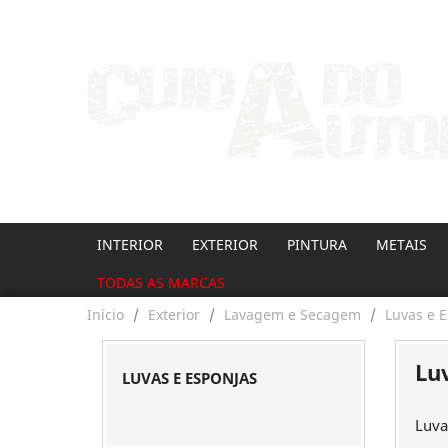
Contacte-nos
INTERIOR
EXTERIOR
PINTURA
METAIS
TODAS AS MARCAS
Início
Exterior
Lavagem e Secagem
Luvas e 
Lu
LUVAS E ESPONJAS
Luva