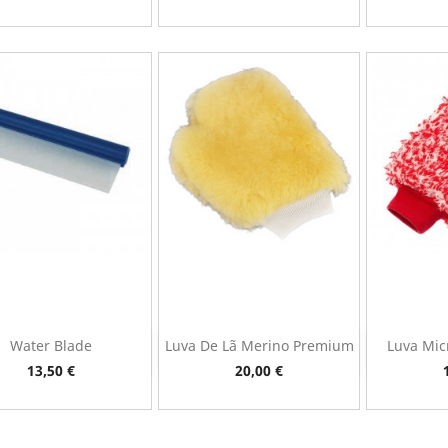
Water Blade
Luva De Lã Merino Premium
Luva Mic
Vista rápida
Vista rápida
V



Preço
Preço
13,50 €
20,00 €