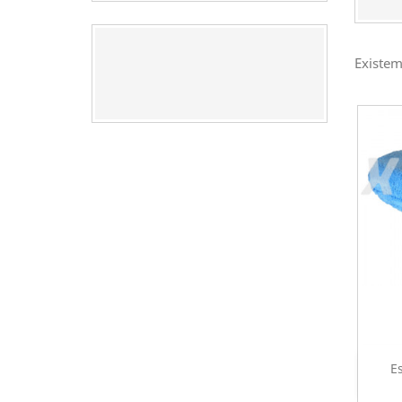
Existem
E