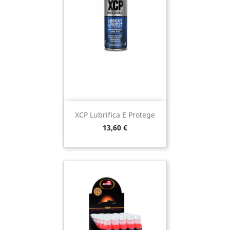
XCP Lubrifica E Protege
Preço
13,60 €