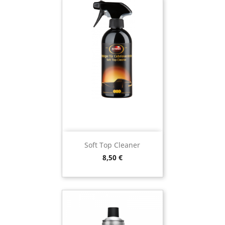
Soft Top Cleaner
Preço
8,50 €