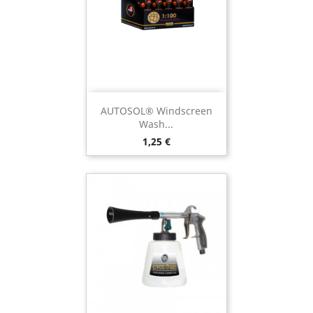
AUTOSOL® Windscreen
Wash...
Preço
1,25 €