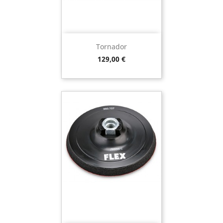
Tornador
Preço
129,00 €