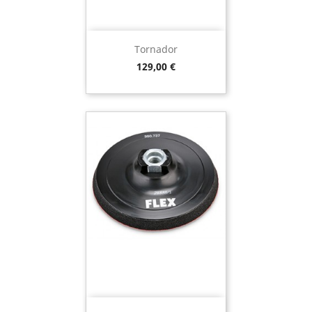
Tornador
Preço
129,00 €