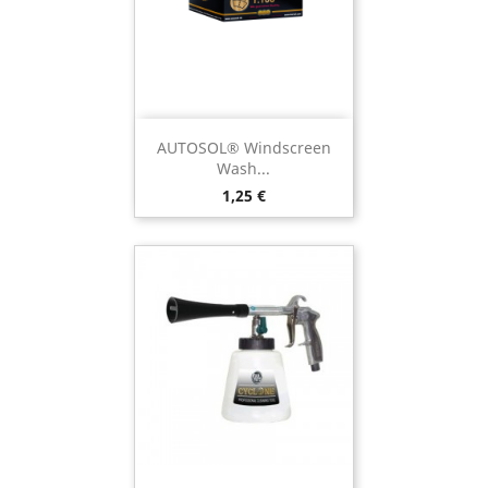
AUTOSOL® Windscreen
Wash...
Preço
1,25 €