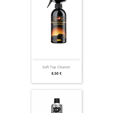
Soft Top Cleaner
Preço
8,50 €