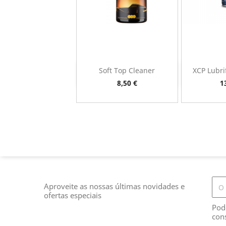
Soft Top Cleaner
XCP Lubri
Vista rápida
Vi


Preço
P
8,50 €
1
Aproveite as nossas últimas novidades e
ofertas especiais
Pod
con