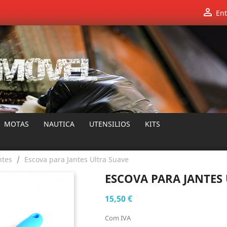

Ent
MOTAS
NAUTICA
UTENSILIOS
KITS
ntes
Escova para Jantes Ultra Suave
ESCOVA PARA JANTES
15,50 €
Com IVA