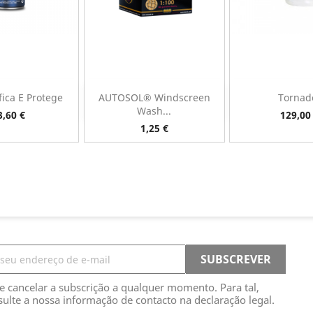
fica E Protege
AUTOSOL® Windscreen
Tornad
sta rápida
Vista rápida
Vista 


Wash...
reço
Preço
3,60 €
129,00
Preço
1,25 €
e cancelar a subscrição a qualquer momento. Para tal,
sulte a nossa informação de contacto na declaração legal.