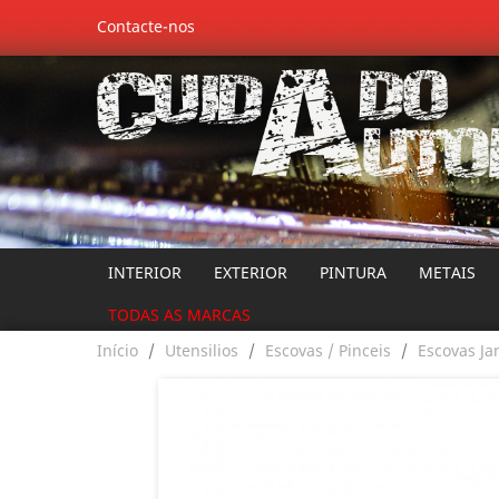
Contacte-nos
INTERIOR
EXTERIOR
PINTURA
METAIS
TODAS AS MARCAS
Início
Utensilios
Escovas / Pinceis
Escovas Ja