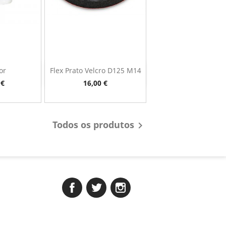
or
Flex Prato Velcro D125 M14
rápida
Vista rápida

Preço
 €
16,00 €
Todos os produtos

Facebook
Twitter
Instagram