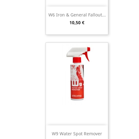
W6 Iron & General Fallout...
Preço
10,50 €
W9 Water Spot Remover