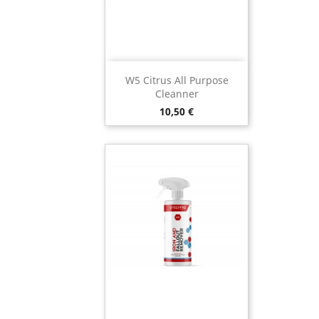
W5 Citrus All Purpose
Cleanner
Preço
10,50 €