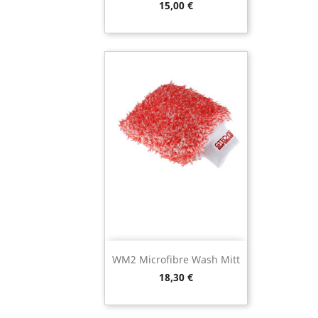
Preço
15,00 €
WM2 Microfibre Wash Mitt
Preço
18,30 €