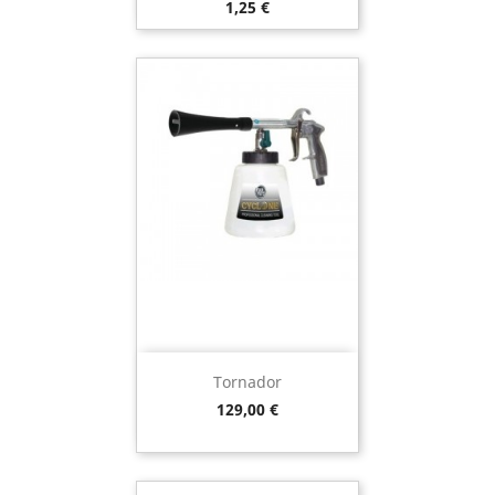
Preço
1,25 €
Tornador
Preço
129,00 €