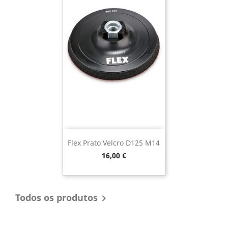
Flex Prato Velcro D125 M14
Preço
16,00 €
Todos os produtos
