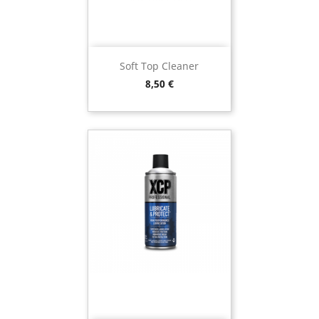
Soft Top Cleaner
Preço
8,50 €