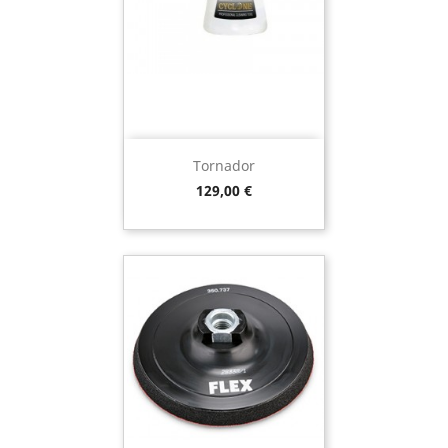
Tornador
Preço
129,00 €