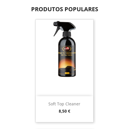
PRODUTOS POPULARES
Soft Top Cleaner
Preço
8,50 €