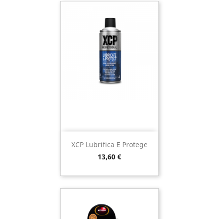
XCP Lubrifica E Protege
Preço
13,60 €