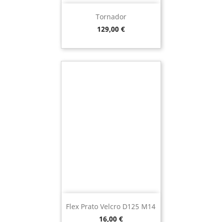
Tornador
Preço
129,00 €
Flex Prato Velcro D125 M14
Preço
16,00 €