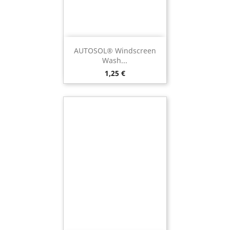
AUTOSOL® Windscreen
Wash...
Preço
1,25 €