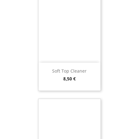
Soft Top Cleaner
Preço
8,50 €