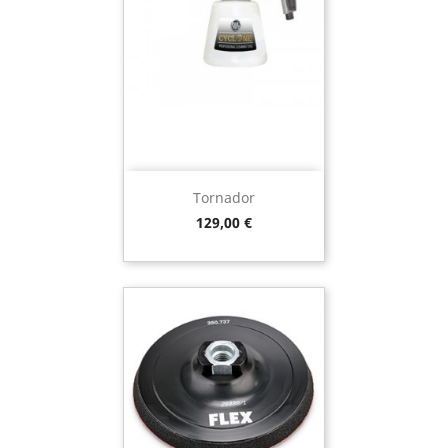
Tornador
Preço
129,00 €