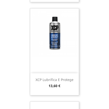
XCP Lubrifica E Protege
Preço
13,60 €