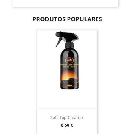
PRODUTOS POPULARES
Soft Top Cleaner
Preço
8,50 €