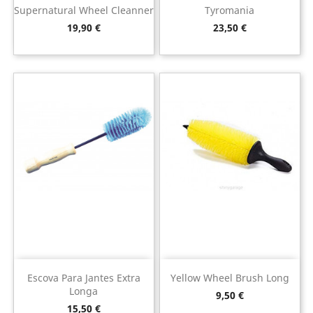
Supernatural Wheel Cleanner
Tyromania
Preço
Preço
19,90 €
23,50 €
Escova Para Jantes Extra
Yellow Wheel Brush Long
Longa
Preço
9,50 €
Preço
15,50 €