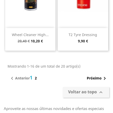
Wheel Cleaner High...
T2 Tyre Dressing
Preço
Preço
Preço
20,40 €
10,20 €
9,90 €
normal
Mostrando 1-16 de um total de 20 artigo(s)
1


Anterior
Próximo
2
Voltar ao topo

Aproveite as nossas últimas novidades e ofertas especiais