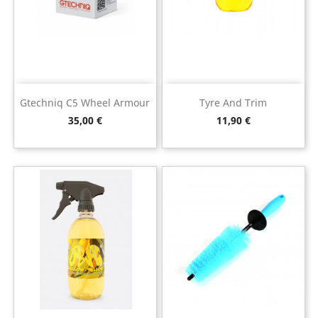
Gtechniq C5 Wheel Armour
Tyre And Trim
Preço
Preço
35,00 €
11,90 €